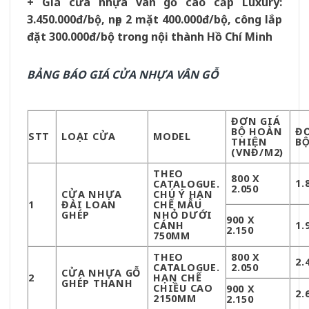
+ Giá cửa nhựa vân gỗ cao cấp Luxury:
3.450.000đ/bộ, nẹp 2 mặt 400.000đ/bộ, công lắp
đặt 300.000đ/bộ trong nội thành Hồ Chí Minh
BẢNG BÁO GIÁ CỬA NHỰA VÂN GỖ
ĐƠN GIÁ
BỘ HOÀN
ĐƠ
STT
LOẠI CỬA
MODEL
THIỆN
BÔ
(VNĐ/M2)
THEO
800 X
1.
CATALOGUE.
2.050
CỬA NHỰA
CHÚ Ý HẠN
1
ĐÀI LOAN
CHẾ MẪU
GHÉP
NHỎ DƯỚI
900 X
CÁNH
1.
2.150
750MM
THEO
800 X
2.
CATALOGUE.
2.050
CỬA NHỰA GỖ
2
HẠN CHẾ
GHÉP THANH
CHIỀU CAO
900 X
2.
2150MM
2.150