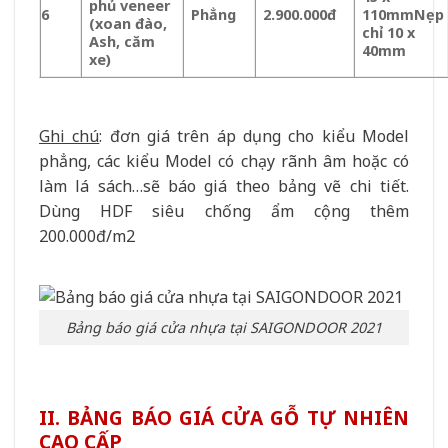
phủ veneer
6
Phẳng
2.900.000đ
110mm
Nẹp
(xoan đào,
chỉ 10 x
Ash, căm
40mm
xe)
Ghi chú
: đơn giá trên áp dụng cho kiểu Model
phẳng, các kiểu Model có chạy rãnh âm hoặc có
làm lá sách…sẽ báo giá theo bảng vẽ chi tiết.
Dùng HDF siêu chống ẩm cộng thêm
200.000đ/m2
Bảng báo giá cửa nhựa tại SAIGONDOOR 2021
II. BẢNG BÁO GIÁ CỬA GỖ TỰ NHIÊN
CAO CẤP