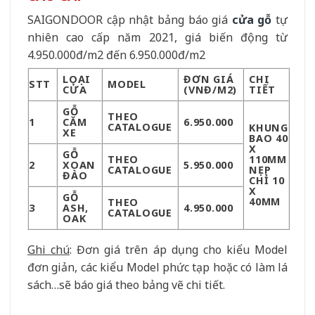
SAIGONDOOR cập nhật bảng báo giá
cửa gỗ
tự
nhiên cao cấp năm 2021, giá biến động từ
4.950.000đ/m2 đến 6.950.000đ/m2
LOẠI
ĐƠN GIÁ
CHI
STT
MODEL
CỬA
(VNĐ/M2)
TIẾT
GỖ
THEO
1
CĂM
6.950.000
CATALOGUE
KHUNG
XE
BAO 40
X
GỖ
THEO
110MM
2
XOAN
5.950.000
CATALOGUE
NẸP
ĐÀO
CHỈ 10
X
GỖ
40MM
THEO
3
ASH,
4.950.000
CATALOGUE
OAK
Ghi chú
: Đơn giá trên áp dụng cho kiểu Model
đơn giản, các kiểu Model phức tạp hoặc có làm lá
sách…sẽ báo giá theo bảng vẽ chi tiết.