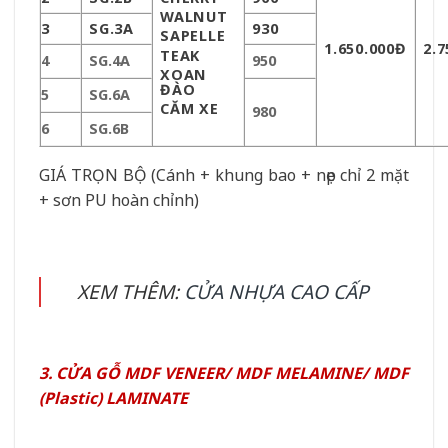
WALNUT
3
SG.3A
930
SAPELLE
1.650.000Đ
2.7
TEAK
4
SG.4A
950
XOAN
ĐÀO
5
SG.6A
CĂM XE
980
6
SG.6B
GIÁ TRỌN BỘ (Cánh + khung bao + nẹp chỉ 2 mặt
+ sơn PU hoàn chỉnh)
XEM THÊM:
CỬA NHỰA CAO CẤP
3. CỬA GỖ MDF VENEER/ MDF MELAMINE/ MDF
(Plastic) LAMINATE