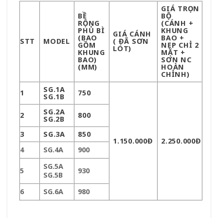
GIÁ TRỌN
BỀ
BỘ
RỘNG
(CÁNH +
PHỦ BÌ
KHUNG
GIÁ CÁNH
(BAO
BAO +
STT
MODEL
( ĐÃ SƠN
GỒM
NẸP CHỈ 2
LÓT)
KHUNG
MẶT +
BAO)
SƠN NC
(MM)
HOÀN
CHỈNH)
SG.1A
1
750
SG.1B
SG.2A
2
800
SG.2B
3
SG.3A
850
1.150.000Đ
2.250.000Đ
4
SG.4A
900
SG.5A
5
930
SG.5B
6
SG.6A
980