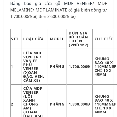
Bảng báo giá cửa gỗ MDF VENEER
/ MDF
MELAMINE/ MDF LAMINATE có giá biến động từ
1.700.000đ/bộ đến 3.600.000đ/ bộ.
ĐƠN GIÁ
BỘ HOÀN
STT
LOẠI CỬA
MODEL
CHI TIẾT
THIỆN
(VNĐ/M2)
CỬA MDF
VENEER /
KHUNG
VÁN ÉP
BAO 40 X
PHỦ
1
PHẲNG
1.700.000Đ
110MMNẸP
VENEER
CHỈ 10 X
(XOAN
40MM
ĐÀO, ASH,
CĂM XE)
CỬA MDF
VENEER
(LÕI
KHUNG
XANH
BAO 40 X
2
CHỐNG
PHẲNG
1.800.000Đ
110MMNẸP
ẨM)
CHỈ 10 X
(XOAN
40MM
ĐÀO, ASH,