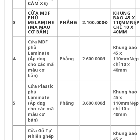
CĂM XE)
CỬA MDF
KHUNG
PHỦ
BAO 45 X
3
MELAMINE
PHẲNG
2.100.000Đ
110MMNẸP
(MÃ MÀU
CHỈ 10 X
CƠ BẢN)
40MM
Cửa MDF
phủ
Khung bao
Laminate
45 x
4
(Áp dụng
Phẳng
2.600.000đ
110mm
Nẹp
cho các mã
chỉ 10 x
màu cơ
40mm
bản)
Cửa Plastic
phủ
Khung bao
Laminate
45 x
5
(Áp dụng
Phẳng
3.600.000đ
110mm
Nẹp
cho các mã
chỉ 10 x
màu cơ
40mm
bản)
Cửa Gỗ Tự
Khung bao
Nhiên ghép
45 x