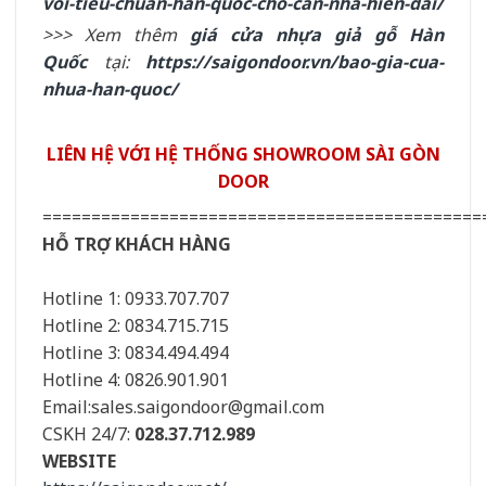
voi-tieu-chuan-han-quoc-cho-can-nha-hien-dai/
>>> Xem thêm
giá cửa nhựa giả gỗ Hàn
Quốc
tại:
https://saigondoor.vn/bao-gia-cua-
nhua-han-quoc/
LIÊN HỆ VỚI HỆ THỐNG SHOWROOM SÀI GÒN
DOOR
=============================================
HỖ TRỢ KHÁCH HÀNG
Hotline 1: 0933.707.707
Hotline 2: 0834.715.715
Hotline 3: 0834.494.494
Hotline 4: 0826.901.901
Email:sales.saigondoor@gmail.com
CSKH 24/7:
028.37.712.989
WEBSITE