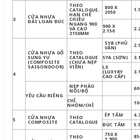
THEO
800 X
1.
CATALOGUE.
2050
HẠN CHẾ
CỬA NHỰA
3
CHIỀU
ĐÀI LOAN ĐÚC
NGANG 900
900 X
VÀ CAO
2.
2.150
2150MM
SYB (PHỦ
2.
VÂN)
CỬA NHỰA GỖ
THEO
SUNG YU
CATALOGUE
SYA (SƠN)
3.
(COMPOSITE
(CHƯA NẸP
SAIGONDOOR)
VIỀN)
LX
(LUXYRY
3.
4
CAO CẤP)
NẸP PHÀO
60
NỔI/BỘ
YÊU CẦU RIÊNG
CHỈ
10
NHÔM/CHỈ
ÉP TẤM
4.
CỬA NHỰA
THEO
5
COMPOSITE
CATALOGUE
ĐÚC TẤM
5.
750 X
85
THEO
1.900