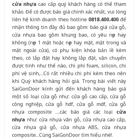
cửa nhựa
cao cấp quý khách hàng có thể tham
khảo. Để có được báo giá chính xác nhất, vui lòng
liên hệ kinh doanh theo hotline
0818.400.400
để
nhận thông tin đầy đủ bao gồm: báo giá cửa gỗ,
cửa nhựa bao gồm khung bao, có yêu nẹp hay
không (nẹp 1 mặt hoặc nẹp hay mặt, mặt trong và
mặt ngoài cửa), có phụ kiện khóa bản lề kèm
theo, có lắp đặt hay không lắp đặt, vận chuyển
được tính như thế nào, chi phí foam, silicon, chi
phí vệ sinh,…Có rất nhiều chi phí kèm theo nên
khi Quý khách hàng hỏi giá. Trong bài viết này
SaiGonDoor kính gửi đến khách hàng báo giá
một số loại cửa gỗ như: cửa gỗ cao cấp, cửa gỗ
công nghiệp, cửa gỗ hdf, cửa gỗ mdf, cửa gỗ
nhựa composite ….các báo giá các loại
cửa
nhựa
như: cửa nhựa vân gỗ, cửa nhựa cao cấp,
cửa nhựa giả gỗ, cửa nhựa ABS, cửa nhựa
composite…Cùng SaiGonDoor tìm hiểu nhé!.