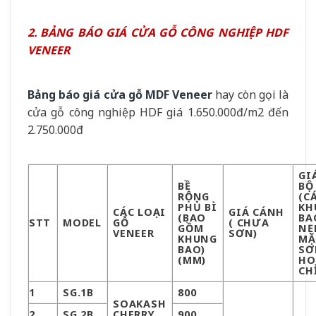
2. BẢNG BÁO GIÁ CỬA GỖ CÔNG NGHIỆP HDF
VENEER
Bảng báo giá cửa gỗ MDF Veneer
hay còn gọi là
cửa gỗ công nghiệp HDF giá 1.650.000đ/m2 đến
2.750.000đ
GI
BỀ
BỘ
RỘNG
(C
PHỦ BÌ
KH
CÁC LOẠI
GIÁ CÁNH
(BAO
BA
STT
MODEL
GỖ
( CHƯA
GỒM
NẸ
VENEER
SƠN)
KHUNG
MẶ
BAO)
SƠ
(MM)
HO
CH
1
SG.1B
800
SOAK
ASH
2
SG.2B
CHERRY
900