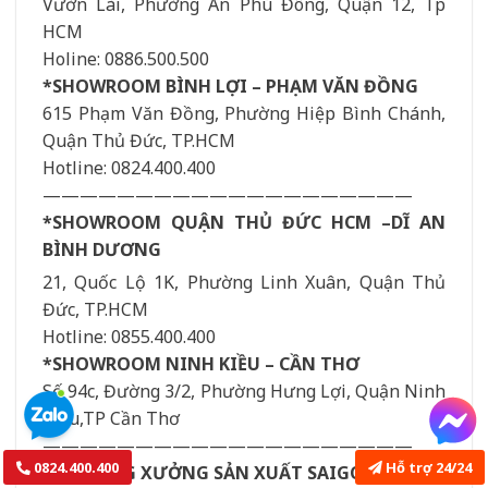
Vườn Lài, Phường An Phú Đông, Quận 12, Tp
HCM
Holine: 0886.500.500
*SHOWROOM BÌNH LỢI – PHẠM VĂN ĐỒNG
615 Phạm Văn Đồng, Phường Hiệp Bình Chánh,
Quận Thủ Đức, TP.HCM
Hotline: 0824.400.400
————————————————————
*SHOWROOM QUẬN THỦ ĐỨC HCM –DĨ AN
BÌNH DƯƠNG
21, Quốc Lộ 1K, Phường Linh Xuân, Quận Thủ
Đức, TP.HCM
Hotline: 0855.400.400
*SHOWROOM NINH KIỀU – CẦN THƠ
Số 94c, Đường 3/2, Phường Hưng Lợi, Quận Ninh
Kiều,TP Cần Thơ
————————————————————
0824.400.400
Hỗ trợ 24/24
HỆ THỐNG XƯỞNG SẢN XUẤT SAIGONDOOR®