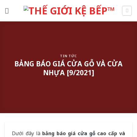
Skip
to
content
TIN TỨC
BẢNG BÁO GIÁ CỬA GỖ VÀ CỬA
NHỰA [9/2021]
Dưới đây là
bảng báo giá
cửa gỗ
cao cấp và