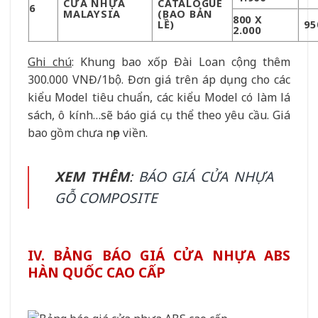
CỬA NHỰA
CATALOGUE
6
MALAYSIA
(BAO BẢN
800 X
LỀ)
95
2.000
Ghi chú
: Khung bao xốp Đài Loan cộng thêm
300.000 VNĐ/1bộ. Đơn giá trên áp dụng cho các
kiểu Model tiêu chuẩn, các kiểu Model có làm lá
sách, ô kính…sẽ báo giá cụ thể theo yêu cầu. Giá
bao gồm chưa nẹp viền.
XEM THÊM
:
BÁO GIÁ CỬA NHỰA
GỖ COMPOSITE
IV. BẢNG BÁO GIÁ CỬA NHỰA ABS
HÀN QUỐC CAO CẤP