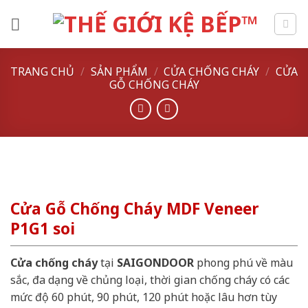
Skip
to
content
TRANG CHỦ
/
SẢN PHẨM
/
CỬA CHỐNG CHÁY
/
CỬA
GỖ CHỐNG CHÁY
Cửa Gỗ Chống Cháy MDF Veneer
P1G1 soi
Cửa chống cháy
tại
SAIGONDOOR
phong phú về màu
sắc, đa dạng về chủng loại, thời gian chống cháy có các
mức độ 60 phút, 90 phút, 120 phút hoặc lâu hơn tùy