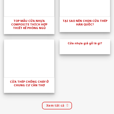
TOP MẪU CỬA NHỰA
TẠI SAO NÊN CHỌN CỬA THÉP
COMPOSITE THÍCH HỢP
HÀN QUỐC?
THIẾT KẾ PHÒNG NGỦ
Cửa nhựa giả gỗ là gì?
CỬA THÉP CHỐNG CHÁY Ở
CHUNG CƯ CẦN THƠ
Xem tất cả