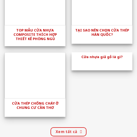
TOP MẪU CỬA NHỰA
TẠI SAO NÊN CHỌN CỬA THÉP
COMPOSITE THÍCH HỢP
HÀN QUỐC?
THIẾT KẾ PHÒNG NGỦ
Cửa nhựa giả gỗ là gì?
CỬA THÉP CHỐNG CHÁY Ở
CHUNG CƯ CẦN THƠ
Xem tất cả