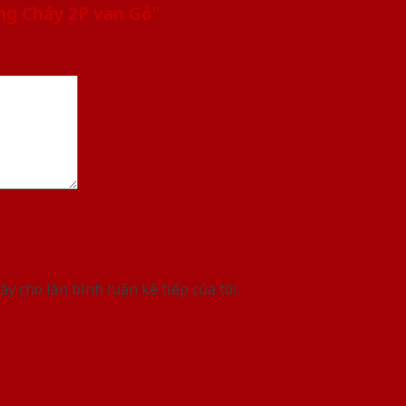
ng Cháy 2P van Gỗ”
ày cho lần bình luận kế tiếp của tôi.