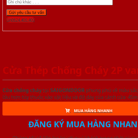
Gọi 0824.400.400
Cửa Thép Chống Cháy 2P va
Cửa chống cháy
tại
SAIGONDOOR
phong phú về màu sắc, 
lâu hơn tùy thuộc vào vật liệu và độ dày của cánh cửa: 4
MUA HÀNG NHANH
ĐĂNG KÝ MUA HÀNG NHAN