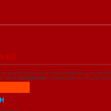
n Gỗ
đa dạng về chủng loại, thời gian chống cháy có các mức độ 
5mm, 50mm.
SAIGONDOOR
là đơn vị chuyên cung cấp các sản 
H