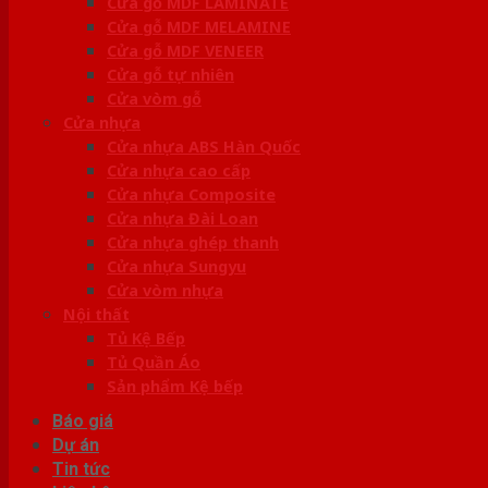
Cửa gỗ MDF LAMINATE
Cửa gỗ MDF MELAMINE
Cửa gỗ MDF VENEER
Cửa gỗ tự nhiên
Cửa vòm gỗ
Cửa nhựa
Cửa nhựa ABS Hàn Quốc
Cửa nhựa cao cấp
Cửa nhựa Composite
Cửa nhựa Đài Loan
Cửa nhựa ghép thanh
Cửa nhựa Sungyu
Cửa vòm nhựa
Nội thất
Tủ Kệ Bếp
Tủ Quần Áo
Sản phẩm Kệ bếp
Báo giá
Dự án
Tin tức