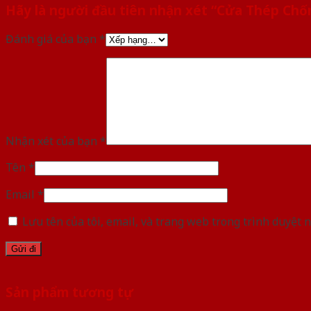
Hãy là người đầu tiên nhận xét “Cửa Thép Chố
Đánh giá của bạn
*
Nhận xét của bạn
*
Tên
*
Email
*
Lưu tên của tôi, email, và trang web trong trình duyệt n
Sản phẩm tương tự